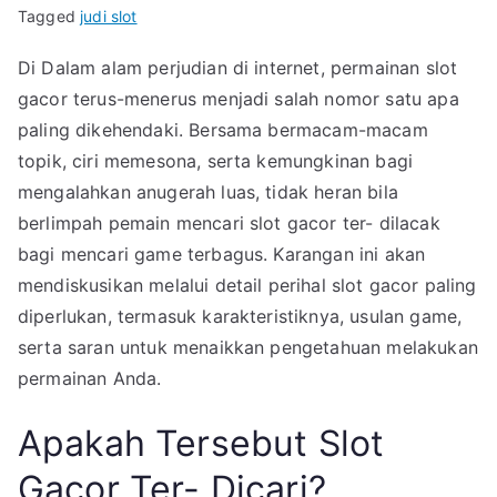
Tagged
judi slot
Di Dalam alam perjudian di internet, permainan slot
gacor terus-menerus menjadi salah nomor satu apa
paling dikehendaki. Bersama bermacam-macam
topik, ciri memesona, serta kemungkinan bagi
mengalahkan anugerah luas, tidak heran bila
berlimpah pemain mencari slot gacor ter- dilacak
bagi mencari game terbagus. Karangan ini akan
mendiskusikan melalui detail perihal slot gacor paling
diperlukan, termasuk karakteristiknya, usulan game,
serta saran untuk menaikkan pengetahuan melakukan
permainan Anda.
Apakah Tersebut Slot
Gacor Ter- Dicari?