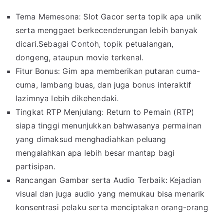
Tema Memesona: Slot Gacor serta topik apa unik
serta menggaet berkecenderungan lebih banyak
dicari.Sebagai Contoh, topik petualangan,
dongeng, ataupun movie terkenal.
Fitur Bonus: Gim apa memberikan putaran cuma-
cuma, lambang buas, dan juga bonus interaktif
lazimnya lebih dikehendaki.
Tingkat RTP Menjulang: Return to Pemain (RTP)
siapa tinggi menunjukkan bahwasanya permainan
yang dimaksud menghadiahkan peluang
mengalahkan apa lebih besar mantap bagi
partisipan.
Rancangan Gambar serta Audio Terbaik: Kejadian
visual dan juga audio yang memukau bisa menarik
konsentrasi pelaku serta menciptakan orang-orang