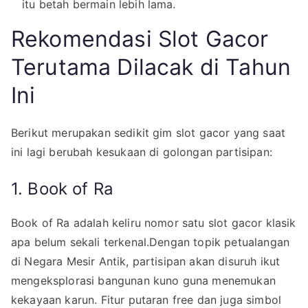
itu betah bermain lebih lama.
Rekomendasi Slot Gacor
Terutama Dilacak di Tahun
Ini
Berikut merupakan sedikit gim slot gacor yang saat
ini lagi berubah kesukaan di golongan partisipan:
1. Book of Ra
Book of Ra adalah keliru nomor satu slot gacor klasik
apa belum sekali terkenal.Dengan topik petualangan
di Negara Mesir Antik, partisipan akan disuruh ikut
mengeksplorasi bangunan kuno guna menemukan
kekayaan karun. Fitur putaran free dan juga simbol