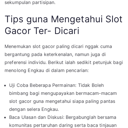
sekumpulan partisipan.
Tips guna Mengetahui Slot
Gacor Ter- Dicari
Menemukan slot gacor paling dicari nggak cuma
bergantung pada keterkenalan, namun juga di
preferensi individu. Berikut ialah sedikit petunjuk bagi
menolong Engkau di dalam pencarian:
Uji Coba Beberapa Permainan: Tidak Boleh
bimbang bagi mengupayakan bermacam-macam
slot gacor guna mengetahui siapa paling pantas
dengan selera Engkau.
Baca Ulasan dan Diskusi: Bergabunglah bersama
komunitas pertaruhan daring serta baca tinjauan