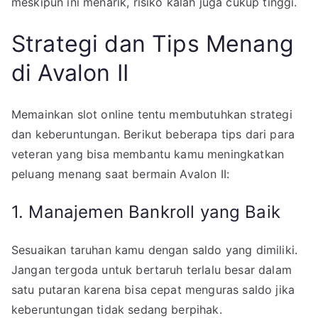
meskipun ini menarik, risiko kalah juga cukup tinggi.
Strategi dan Tips Menang
di Avalon II
Memainkan slot online tentu membutuhkan strategi
dan keberuntungan. Berikut beberapa tips dari para
veteran yang bisa membantu kamu meningkatkan
peluang menang saat bermain Avalon II:
1. Manajemen Bankroll yang Baik
Sesuaikan taruhan kamu dengan saldo yang dimiliki.
Jangan tergoda untuk bertaruh terlalu besar dalam
satu putaran karena bisa cepat menguras saldo jika
keberuntungan tidak sedang berpihak.