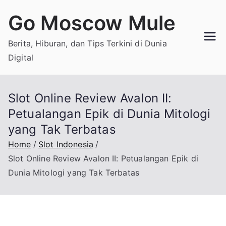
Skip
Go Moscow Mule
to
content
Berita, Hiburan, dan Tips Terkini di Dunia
Digital
Slot Online Review Avalon II:
Petualangan Epik di Dunia Mitologi
yang Tak Terbatas
Home
Slot Indonesia
Slot Online Review Avalon II: Petualangan Epik di
Dunia Mitologi yang Tak Terbatas