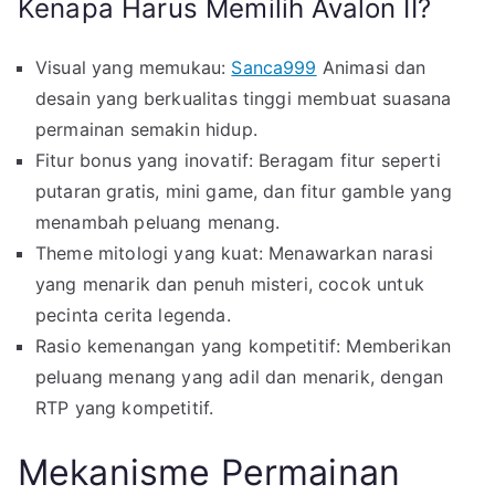
Kenapa Harus Memilih Avalon II?
Visual yang memukau:
Sanca999
Animasi dan
desain yang berkualitas tinggi membuat suasana
permainan semakin hidup.
Fitur bonus yang inovatif: Beragam fitur seperti
putaran gratis, mini game, dan fitur gamble yang
menambah peluang menang.
Theme mitologi yang kuat: Menawarkan narasi
yang menarik dan penuh misteri, cocok untuk
pecinta cerita legenda.
Rasio kemenangan yang kompetitif: Memberikan
peluang menang yang adil dan menarik, dengan
RTP yang kompetitif.
Mekanisme Permainan