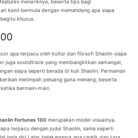
 features menariknya, beserta tips bagi
ari kami bermula dengan memandang apa siapa
begitu khusus.
100
r apa terpacu oleh kultur dan filosofi Shaolin siapa
 juga soundtrack yang membangkitkan semangat,
ngan siapa seperti berada di kuil Shaolin. Permainan
mberikan melimpah peluang guna menang, beserta
 ketika bermain-main.
haolin Fortunes 100
merupakan model visualnya.
iapa terpacu dengan judul Shaolin, sama seperti
 bela diri.Latar belakangnya apa cantik dan juga