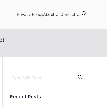
Privacy Policy
About Us
Contact Us
ot
S
e
a
Recent Posts
r