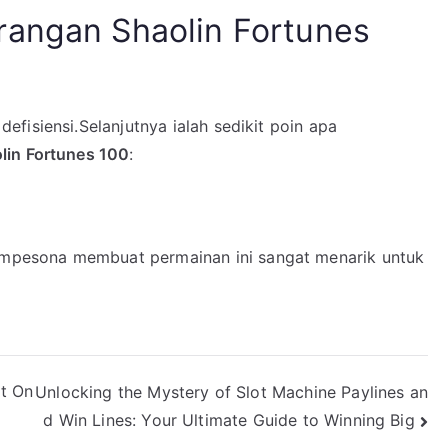
rangan Shaolin Fortunes
fisiensi.Selanjutnya ialah sedikit poin apa
lin Fortunes 100
:
mpesona membuat permainan ini sangat menarik untuk
t On
Unlocking the Mystery of Slot Machine Paylines an
d Win Lines: Your Ultimate Guide to Winning Big