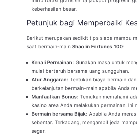
mirip rotasi gratis serta jackpot progresi
keberhasilan besar.
Petunjuk bagi Memperbaiki K
Berikut merupakan sedikit tips siapa mampu
saat bermain-main
Shaolin Fortunes 100
:
Kenali Permainan:
Gunakan masa untuk menge
mulai bertaruh bersama uang sungguhan.
Atur Anggaran:
Tentukan biaya bermain dan j
berkelanjutan bermain-main apabila Anda me
Manfaatkan Bonus:
Temukan memahami adak
kasino area Anda melakukan permainan. Ini
Bermain bersama Bijak:
Apabila Anda merasa 
sebentar. Terkadang, mengambil jeda mamp
segar.