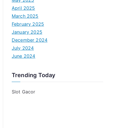
May 2025
April 2025
March 2025
February 2025
January 2025
December 2024
July 2024
June 2024
Trending Today
Slot Gacor