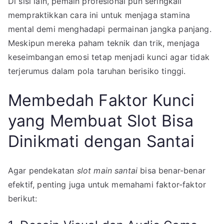
Di sisi lain, pemain profesional pun seringkali
mempraktikkan cara ini untuk menjaga stamina
mental demi menghadapi permainan jangka panjang.
Meskipun mereka paham teknik dan trik, menjaga
keseimbangan emosi tetap menjadi kunci agar tidak
terjerumus dalam pola taruhan berisiko tinggi.
Membedah Faktor Kunci
yang Membuat Slot Bisa
Dinikmati dengan Santai
Agar pendekatan
slot main santai
bisa benar-benar
efektif, penting juga untuk memahami faktor-faktor
berikut: