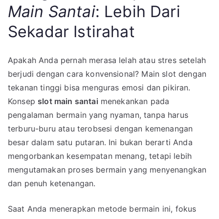
Main Santai
: Lebih Dari
Sekadar Istirahat
Apakah Anda pernah merasa lelah atau stres setelah
berjudi dengan cara konvensional? Main slot dengan
tekanan tinggi bisa menguras emosi dan pikiran.
Konsep
slot main santai
menekankan pada
pengalaman bermain yang nyaman, tanpa harus
terburu-buru atau terobsesi dengan kemenangan
besar dalam satu putaran. Ini bukan berarti Anda
mengorbankan kesempatan menang, tetapi lebih
mengutamakan proses bermain yang menyenangkan
dan penuh ketenangan.
Saat Anda menerapkan metode bermain ini, fokus