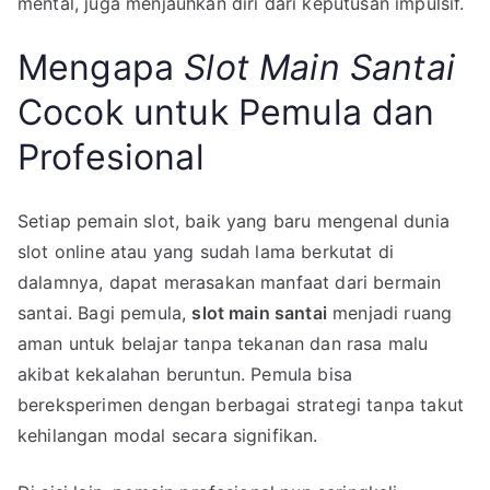
mental, juga menjauhkan diri dari keputusan impulsif.
Mengapa
Slot Main Santai
Cocok untuk Pemula dan
Profesional
Setiap pemain slot, baik yang baru mengenal dunia
slot online atau yang sudah lama berkutat di
dalamnya, dapat merasakan manfaat dari bermain
santai. Bagi pemula,
slot main santai
menjadi ruang
aman untuk belajar tanpa tekanan dan rasa malu
akibat kekalahan beruntun. Pemula bisa
bereksperimen dengan berbagai strategi tanpa takut
kehilangan modal secara signifikan.