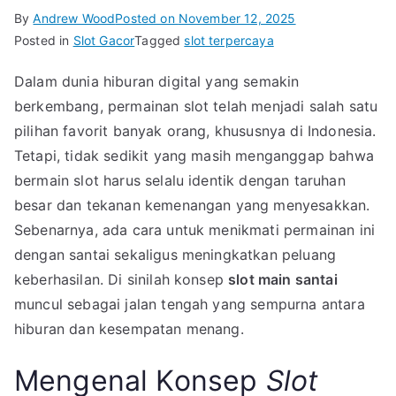
By
Andrew Wood
Posted on
November 12, 2025
Posted in
Slot Gacor
Tagged
slot terpercaya
Dalam dunia hiburan digital yang semakin
berkembang, permainan slot telah menjadi salah satu
pilihan favorit banyak orang, khususnya di Indonesia.
Tetapi, tidak sedikit yang masih menganggap bahwa
bermain slot harus selalu identik dengan taruhan
besar dan tekanan kemenangan yang menyesakkan.
Sebenarnya, ada cara untuk menikmati permainan ini
dengan santai sekaligus meningkatkan peluang
keberhasilan. Di sinilah konsep
slot main santai
muncul sebagai jalan tengah yang sempurna antara
hiburan dan kesempatan menang.
Mengenal Konsep
Slot