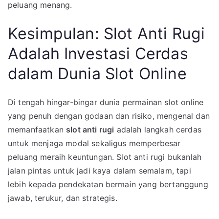
peluang menang.
Kesimpulan: Slot Anti Rugi
Adalah Investasi Cerdas
dalam Dunia Slot Online
Di tengah hingar-bingar dunia permainan slot online
yang penuh dengan godaan dan risiko, mengenal dan
memanfaatkan
slot anti rugi
adalah langkah cerdas
untuk menjaga modal sekaligus memperbesar
peluang meraih keuntungan. Slot anti rugi bukanlah
jalan pintas untuk jadi kaya dalam semalam, tapi
lebih kepada pendekatan bermain yang bertanggung
jawab, terukur, dan strategis.