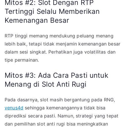
Mitos #2: Slot Dengan RTP
Tertinggi Selalu Memberikan
Kemenangan Besar
RTP tinggi memang mendukung peluang menang
lebih baik, tetapi tidak menjamin kemenangan besar
dalam sesi singkat. Perhatikan juga volatilitas dan
tipe permainan.
Mitos #3: Ada Cara Pasti untuk
Menang di Slot Anti Rugi
Pada dasarnya, slot masih bergantung pada RNG,
venus4d
sehingga kemenangannya tidak bisa
diprediksi secara pasti. Namun, strategi yang tepat
dan pemilihan slot anti rugi bisa meningkatkan