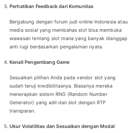
Perhatikan Feedback dari Komunitas
Bergabung dengan forum judi online Indonesia atau
media sosial yang membahas slot bisa membuka
wawasan tentang slot mana yang banyak dianggap
anti rugi berdasarkan pengalaman nyata.
Kenali Pengembang Game
Sesuaikan pilihan Anda pada vendor slot yang
sudah teruji kredibilitasnya. Biasanya mereka
menerapkan sistem RNG (Random Number
Generator) yang adil dan slot dengan RTP
transparan.
Ukur Volatilitas dan Sesuaikan dengan Modal