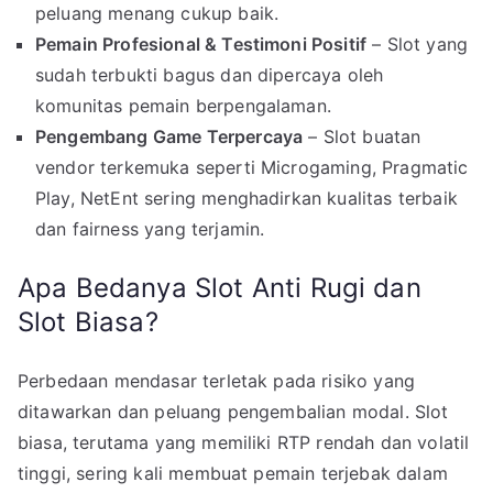
peluang menang cukup baik.
Pemain Profesional & Testimoni Positif
– Slot yang
sudah terbukti bagus dan dipercaya oleh
komunitas pemain berpengalaman.
Pengembang Game Terpercaya
– Slot buatan
vendor terkemuka seperti Microgaming, Pragmatic
Play, NetEnt sering menghadirkan kualitas terbaik
dan fairness yang terjamin.
Apa Bedanya Slot Anti Rugi dan
Slot Biasa?
Perbedaan mendasar terletak pada risiko yang
ditawarkan dan peluang pengembalian modal. Slot
biasa, terutama yang memiliki RTP rendah dan volatil
tinggi, sering kali membuat pemain terjebak dalam