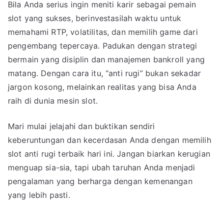
Bila Anda serius ingin meniti karir sebagai pemain
slot yang sukses, berinvestasilah waktu untuk
memahami RTP, volatilitas, dan memilih game dari
pengembang tepercaya. Padukan dengan strategi
bermain yang disiplin dan manajemen bankroll yang
matang. Dengan cara itu, “anti rugi” bukan sekadar
jargon kosong, melainkan realitas yang bisa Anda
raih di dunia mesin slot.
Mari mulai jelajahi dan buktikan sendiri
keberuntungan dan kecerdasan Anda dengan memilih
slot anti rugi terbaik hari ini. Jangan biarkan kerugian
menguap sia-sia, tapi ubah taruhan Anda menjadi
pengalaman yang berharga dengan kemenangan
yang lebih pasti.