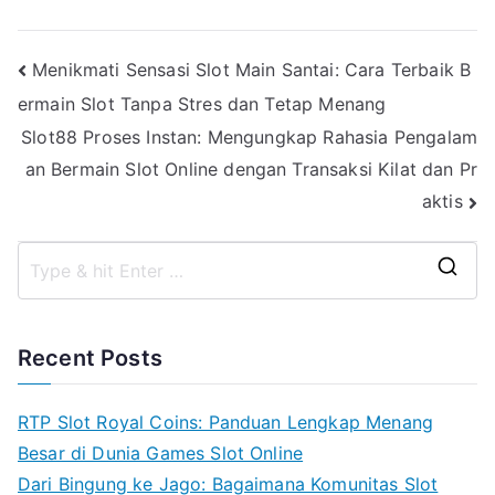
Post
Menikmati Sensasi Slot Main Santai: Cara Terbaik B
ermain Slot Tanpa Stres dan Tetap Menang
navigation
Slot88 Proses Instan: Mengungkap Rahasia Pengalam
an Bermain Slot Online dengan Transaksi Kilat dan Pr
aktis
S
e
a
Recent Posts
r
c
RTP Slot Royal Coins: Panduan Lengkap Menang
h
Besar di Dunia Games Slot Online
f
Dari Bingung ke Jago: Bagaimana Komunitas Slot