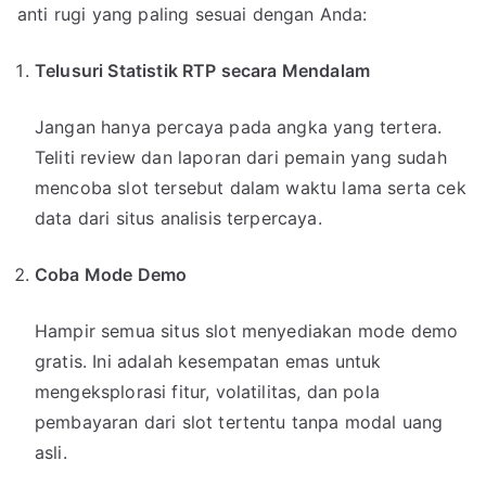
anti rugi yang paling sesuai dengan Anda:
Telusuri Statistik RTP secara Mendalam
Jangan hanya percaya pada angka yang tertera.
Teliti review dan laporan dari pemain yang sudah
mencoba slot tersebut dalam waktu lama serta cek
data dari situs analisis terpercaya.
Coba Mode Demo
Hampir semua situs slot menyediakan mode demo
gratis. Ini adalah kesempatan emas untuk
mengeksplorasi fitur, volatilitas, dan pola
pembayaran dari slot tertentu tanpa modal uang
asli.