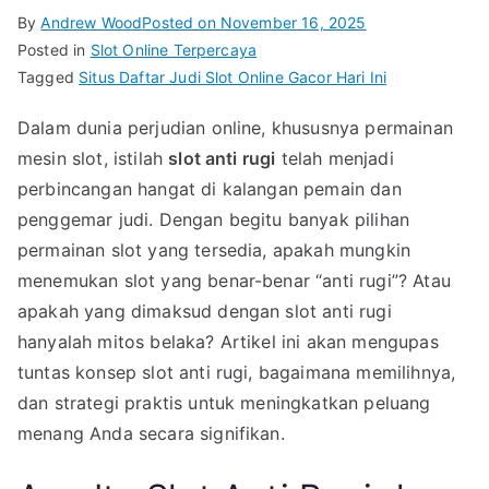
By
Andrew Wood
Posted on
November 16, 2025
Posted in
Slot Online Terpercaya
Tagged
Situs Daftar Judi Slot Online Gacor Hari Ini
Dalam dunia perjudian online, khususnya permainan
mesin slot, istilah
slot anti rugi
telah menjadi
perbincangan hangat di kalangan pemain dan
penggemar judi. Dengan begitu banyak pilihan
permainan slot yang tersedia, apakah mungkin
menemukan slot yang benar-benar “anti rugi”? Atau
apakah yang dimaksud dengan slot anti rugi
hanyalah mitos belaka? Artikel ini akan mengupas
tuntas konsep slot anti rugi, bagaimana memilihnya,
dan strategi praktis untuk meningkatkan peluang
menang Anda secara signifikan.