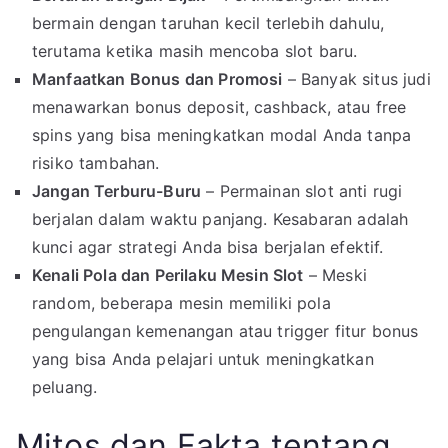
bermain dengan taruhan kecil terlebih dahulu,
terutama ketika masih mencoba slot baru.
Manfaatkan Bonus dan Promosi
– Banyak situs judi
menawarkan bonus deposit, cashback, atau free
spins yang bisa meningkatkan modal Anda tanpa
risiko tambahan.
Jangan Terburu-Buru
– Permainan slot anti rugi
berjalan dalam waktu panjang. Kesabaran adalah
kunci agar strategi Anda bisa berjalan efektif.
Kenali Pola dan Perilaku Mesin Slot
– Meski
random, beberapa mesin memiliki pola
pengulangan kemenangan atau trigger fitur bonus
yang bisa Anda pelajari untuk meningkatkan
peluang.
Mitos dan Fakta tentang