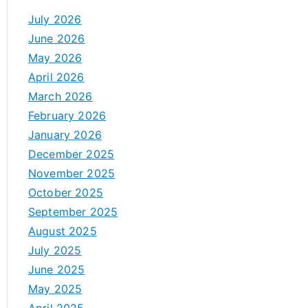
July 2026
June 2026
May 2026
April 2026
March 2026
February 2026
January 2026
December 2025
November 2025
October 2025
September 2025
August 2025
July 2025
June 2025
May 2025