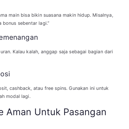
elama main bisa bikin suasana makin hidup. Misalnya,
a bonus sebentar lagi.”
Kemenangan
buran. Kalau kalah, anggap saja sebagai bagian dari
osi
sit, cashback, atau free spins. Gunakan ini untuk
h modal lagi.
ne Aman Untuk Pasangan