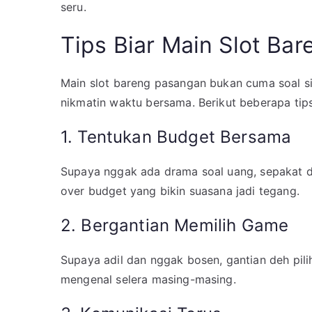
seru.
Tips Biar Main Slot Ba
Main slot bareng pasangan bukan cuma soal si
nikmatin waktu bersama. Berikut beberapa ti
1. Tentukan Budget Bersama
Supaya nggak ada drama soal uang, sepakat d
over budget yang bikin suasana jadi tegang.
2. Bergantian Memilih Game
Supaya adil dan nggak bosen, gantian deh pilih
mengenal selera masing-masing.