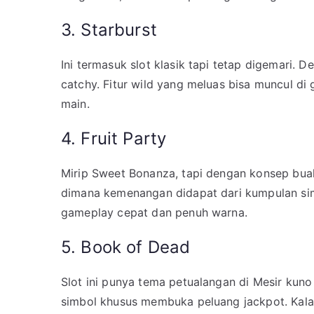
3. Starburst
Ini termasuk slot klasik tapi tetap digemari.
catchy. Fitur wild yang meluas bisa muncul d
main.
4. Fruit Party
Mirip Sweet Bonanza, tapi dengan konsep buah-
dimana kemenangan didapat dari kumpulan si
gameplay cepat dan penuh warna.
5. Book of Dead
Slot ini punya tema petualangan di Mesir kuno 
simbol khusus membuka peluang jackpot. Kalau ka