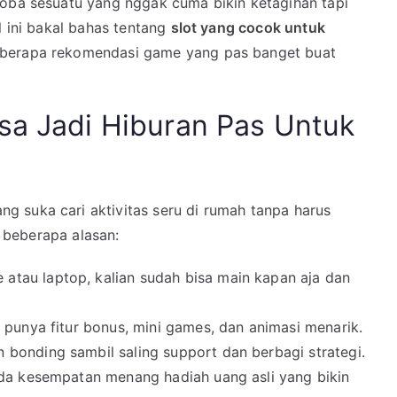
coba sesuatu yang nggak cuma bikin ketagihan tapi
l ini bakal bahas tentang
slot yang cocok untuk
beberapa rekomendasi game yang pas banget buat
sa Jadi Hiburan Pas Untuk
 suka cari aktivitas seru di rumah tanpa harus
a beberapa alasan:
tau laptop, kalian sudah bisa main kapan aja dan
 punya fitur bonus, mini games, dan animasi menarik.
 bonding sambil saling support dan berbagi strategi.
ada kesempatan menang hadiah uang asli yang bikin