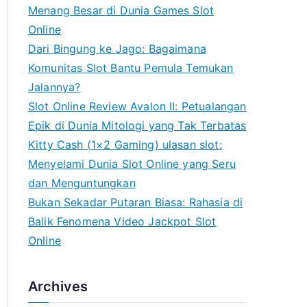
h
Menang Besar di Dunia Games Slot
f
Online
o
Dari Bingung ke Jago: Bagaimana
r
Komunitas Slot Bantu Pemula Temukan
:
Jalannya?
Slot Online Review Avalon II: Petualangan
Epik di Dunia Mitologi yang Tak Terbatas
Kitty Cash (1×2 Gaming) ulasan slot:
Menyelami Dunia Slot Online yang Seru
dan Menguntungkan
Bukan Sekadar Putaran Biasa: Rahasia di
Balik Fenomena Video Jackpot Slot
Online
Archives