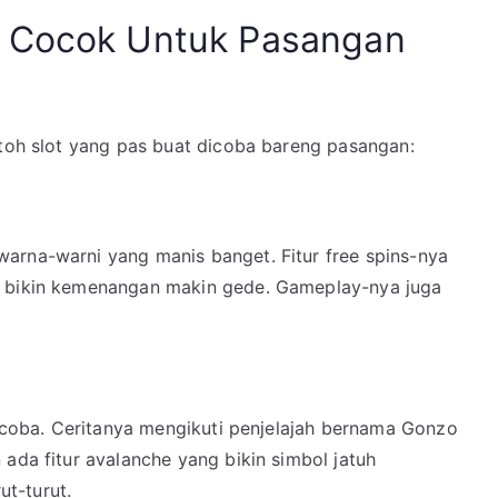
g Cocok Untuk Pasangan
ntoh slot yang pas buat dicoba bareng pasangan:
arna-warni yang manis banget. Fitur free spins-nya
a bikin kemenangan makin gede. Gameplay-nya juga
 dicoba. Ceritanya mengikuti penjelajah bernama Gonzo
 ada fitur avalanche yang bikin simbol jatuh
t-turut.