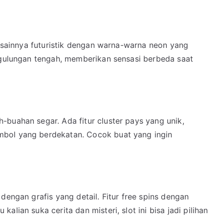
 Desainnya futuristik dengan warna-warna neon yang
i gulungan tengah, memberikan sensasi berbeda saat
buahan segar. Ada fitur cluster pays yang unik,
mbol yang berdekatan. Cocok buat yang ingin
dengan grafis yang detail. Fitur free spins dengan
lian suka cerita dan misteri, slot ini bisa jadi pilihan