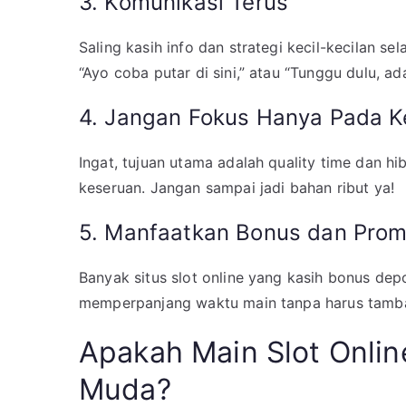
3. Komunikasi Terus
Saling kasih info dan strategi kecil-kecilan s
“Ayo coba putar di sini,” atau “Tunggu dulu, ad
4. Jangan Fokus Hanya Pada 
Ingat, tujuan utama adalah quality time dan hi
keseruan. Jangan sampai jadi bahan ribut ya!
5. Manfaatkan Bonus dan Prom
Banyak situs slot online yang kasih bonus depo
memperpanjang waktu main tanpa harus tamba
Apakah Main Slot Onli
Muda?