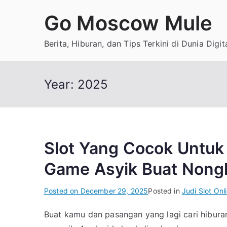
Skip
Go Moscow Mule
to
content
Berita, Hiburan, dan Tips Terkini di Dunia Digit
Year:
2025
Slot Yang Cocok Untuk
Game Asyik Buat Nong
Posted on
December 29, 2025
Posted in
Judi Slot Onl
Buat kamu dan pasangan yang lagi cari hiburan s